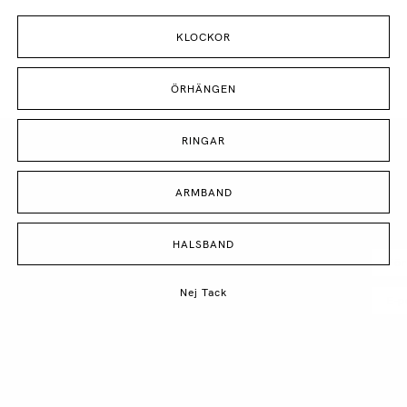
KLOCKOR
ÖRHÄNGEN
RINGAR
ARMBAND
BESÖK VÅRA BUTIKER
FÅ 
DIN
ÖPPETTIDER
HALSBAND
Måndag - Fredag:
10:00 - 19:00
Lördag:
10:00 - 18:00
Nej Tack
Söndag:
11:00 - 17:00
NK
Hamngatan 18-20, Plan 1, Stockholm
Genom
NK
Östra Hamngatan 42, Plan 2, Göteborg
info.