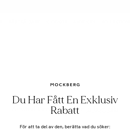
R
BÄSTSÄLJARE
KLOCKOR
SMYCKEN
KOLLEKTION
Du Har Fått En Exklusiv
Inga produkter hittades
Rabatt
Använd färre filter eller
ta bort alla
För att ta del av den, berätta vad du söker: