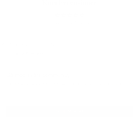
Kundrecensioner
Var först med att skriva en recension
Shop the style, styled by you
Similar Products
Recently Viewed
Gå med i vårt community
Få exklusiva uppdateringar och rabatt på din första beställning.
PRENUMERERA
Genom att registrera dig godkänner du att ta emot
marknadsföringsmejl från Mockberg. Du godkänner även vår
integritetspolicy
.