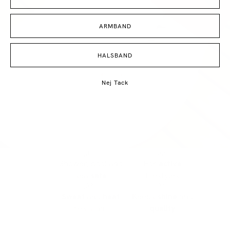
ARMBAND
HALSBAND
Nej Tack
(01)
(02)
Shower, pool and
For
active
sea
safe
lifestyles
(03)
(04)
Sweat
and
heat
Keeps
shine
and
resistant
quality